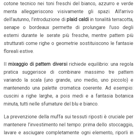
cotone tecnico nei toni freschi del bianco, azzurro e verde
menta alleggeriscono visivamente gli spazi. All’arrivo
dell’autunno, l’introduzione di
plaid caldi
in tonalità terracotta,
senape o bordeaux permette di prolungare l’uso degli
esterni durante le serate più fresche, mentre pattern più
strutturati come righe o geometrie sostituiscono le fantasie
floreali estive.
Il
mixaggio di pattern diversi
richiede equilibrio: una regola
pratica suggerisce di combinare massimo tre pattern
variando la scala (uno grande, uno medio, uno piccolo) e
mantenendo una palette cromatica coerente. Ad esempio:
cuscini a righe larghe, a pois medi e a fantasia botanica
minuta, tutti nelle sfumature del blu e bianco.
La prevenzione della muffa sui tessuti riposti è cruciale per
mantenere l’investimento nel tempo: prima dello stoccaggio,
lavare e asciugare completamente ogni elemento, riporli in