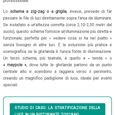
professionale.
Lo
schema a zig-zag o a griglia
, invece, prevede di far
passare le file di luci direttamente sopra l’area da illuminare.
Se installato a un’altezza corretta (circa 2,10-2,30 metri dal
suolo), questo schema fornisce un’illuminazione più diretta e
funzionale, perfetta per « vedere cosa si ha nel piatto »
senza bisogno di altre luci. È la soluzione più pratica e
scenografica se la ghirlanda è l’unica fonte di illuminazione.
Un terzo schema, più teatrale, è quello a « tenda » o
« maypole »
, dove tutte le ghirlande partono da un punto
centrale alto e scendono a raggiera verso il perimetro,
creando un magnifico padiglione di luce, ideale per eventi
speciali.
STUDIO DI CASO: LA STRATIFICAZIONE DELLA
LUCE IN UN RISTORANTE TOSCANO