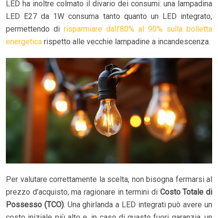
LED ha inoltre colmato il divario dei consumi: una lampadina
LED E27 da 1W consuma tanto quanto un LED integrato,
permettendo di
risparmiare dall’80% al 90% sulla bolletta
energetica
rispetto alle vecchie lampadine a incandescenza.
Per valutare correttamente la scelta, non bisogna fermarsi al
prezzo d’acquisto, ma ragionare in termini di
Costo Totale di
Possesso (TCO)
. Una ghirlanda a LED integrati può avere un
costo iniziale più alto e, in caso di guasto fuori garanzia, un