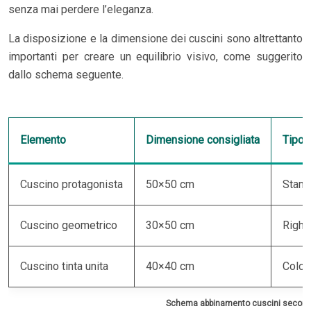
senza mai perdere l’eleganza.
La disposizione e la dimensione dei cuscini sono altrettanto
importanti per creare un equilibrio visivo, come suggerito
dallo schema seguente.
Elemento
Dimensione consigliata
Tipo 
Cuscino protagonista
50×50 cm
Stamp
Cuscino geometrico
30×50 cm
Righe
Cuscino tinta unita
40×40 cm
Color
Schema abbinamento cuscini secondo 