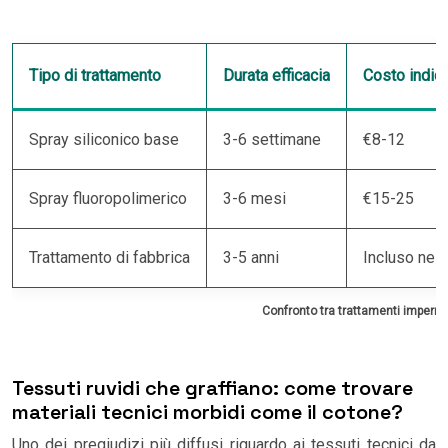
Tipo di trattamento
Durata efficacia
Costo indica
Spray siliconico base
3-6 settimane
€8-12
Spray fluoropolimerico
3-6 mesi
€15-25
Trattamento di fabbrica
3-5 anni
Incluso nel 
Confronto tra trattamenti imperme
Tessuti ruvidi che graffiano: come trovare
materiali tecnici morbidi come il cotone?
Uno dei pregiudizi più diffusi riguardo ai tessuti tecnici da