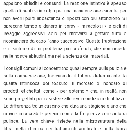
appaiono sbiaditi e consunti. La reazione istintiva è spesso
quella di sentirsi in colpa per una manutenzione carente, per
non averli puliti abbastanza o riposti con più attenzione. Si
sprecano tempo e denaro in spray « miracolosi » e cicli di
lavaggio aggressivi, solo per ritrovarsi a gettare tutto e
ricominciare da capo l’anno successivo. Questa frustrazione
è il sintomo di un problema più profondo, che non risiede
nelle nostre abitudini, ma nella scienza dei materiali.
I consigli comuni si concentrano quasi sempre sulla pulizia e
sulla conservazione, trascurando il fattore determinante: la
qualità intrinseca del tessuto. Il mercato è inondato di
prodotti etichettati come « per esterno » che, in realtà, non
sono progettati per resistere alle reali condizioni di utilizzo.
La differenza tra un cuscino che dura una stagione e uno che
rimane impeccabile per anni non è la frequenza con cui lo si
pulisce. La vera chiave risiede nella microstruttura della
fibra, nella chimica dei trattamenti applicati e nella fisica