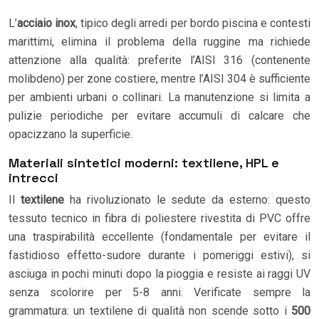
L’
acciaio inox
, tipico degli arredi per bordo piscina e contesti
marittimi, elimina il problema della ruggine ma richiede
attenzione alla qualità: preferite l’AISI 316 (contenente
molibdeno) per zone costiere, mentre l’AISI 304 è sufficiente
per ambienti urbani o collinari. La manutenzione si limita a
pulizie periodiche per evitare accumuli di calcare che
opacizzano la superficie.
Materiali sintetici moderni: textilene, HPL e
intrecci
Il
textilene
ha rivoluzionato le sedute da esterno: questo
tessuto tecnico in fibra di poliestere rivestita di PVC offre
una traspirabilità eccellente (fondamentale per evitare il
fastidioso effetto-sudore durante i pomeriggi estivi), si
asciuga in pochi minuti dopo la pioggia e resiste ai raggi UV
senza scolorire per 5-8 anni. Verificate sempre la
grammatura: un textilene di qualità non scende sotto i
500