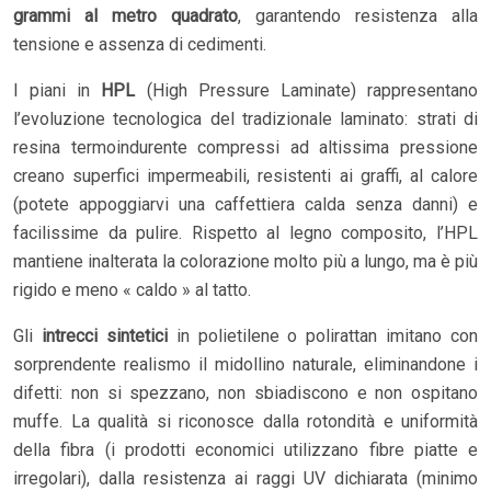
grammi al metro quadrato
, garantendo resistenza alla
tensione e assenza di cedimenti.
I piani in
HPL
(High Pressure Laminate) rappresentano
l’evoluzione tecnologica del tradizionale laminato: strati di
resina termoindurente compressi ad altissima pressione
creano superfici impermeabili, resistenti ai graffi, al calore
(potete appoggiarvi una caffettiera calda senza danni) e
facilissime da pulire. Rispetto al legno composito, l’HPL
mantiene inalterata la colorazione molto più a lungo, ma è più
rigido e meno « caldo » al tatto.
Gli
intrecci sintetici
in polietilene o polirattan imitano con
sorprendente realismo il midollino naturale, eliminandone i
difetti: non si spezzano, non sbiadiscono e non ospitano
muffe. La qualità si riconosce dalla rotondità e uniformità
della fibra (i prodotti economici utilizzano fibre piatte e
irregolari), dalla resistenza ai raggi UV dichiarata (minimo