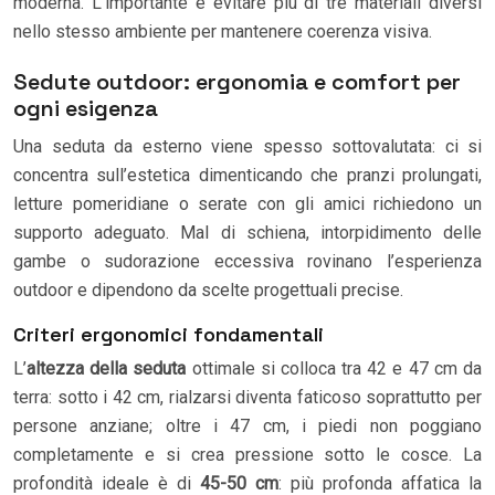
moderna. L’importante è evitare più di tre materiali diversi
nello stesso ambiente per mantenere coerenza visiva.
Sedute outdoor: ergonomia e comfort per
ogni esigenza
Una seduta da esterno viene spesso sottovalutata: ci si
concentra sull’estetica dimenticando che pranzi prolungati,
letture pomeridiane o serate con gli amici richiedono un
supporto adeguato. Mal di schiena, intorpidimento delle
gambe o sudorazione eccessiva rovinano l’esperienza
outdoor e dipendono da scelte progettuali precise.
Criteri ergonomici fondamentali
L’
altezza della seduta
ottimale si colloca tra 42 e 47 cm da
terra: sotto i 42 cm, rialzarsi diventa faticoso soprattutto per
persone anziane; oltre i 47 cm, i piedi non poggiano
completamente e si crea pressione sotto le cosce. La
profondità ideale è di
45-50 cm
: più profonda affatica la