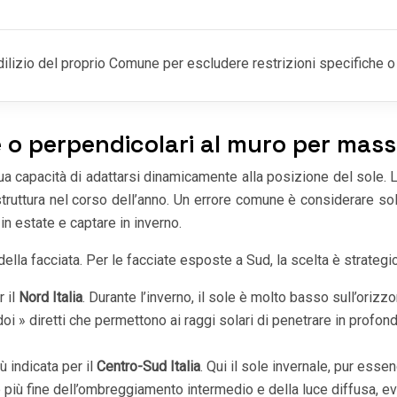
lizio del proprio Comune per escludere restrizioni specifiche o 
e o perpendicolari al muro per mass
sua capacità di adattarsi dinamicamente alla posizione del sole. L
a struttura nel corso dell’anno. Un errore comune è considerare s
in estate e captare in inverno.
ella facciata. Per le facciate esposte a Sud, la scelta è strategic
 il
Nord Italia
. Durante l’inverno, il sole è molto basso sull’oriz
doi » diretti che permettono ai raggi solari di penetrare in profo
 indicata per il
Centro-Sud Italia
. Qui il sole invernale, pur es
iù fine dell’ombreggiamento intermedio e della luce diffusa, evi