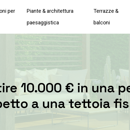
oni per
Piante & architettura
Terrazze &
paesaggistica
balconi
tire 10.000 € in una p
petto a una tettoia fi