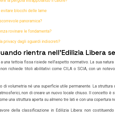
dere la pergola intrappolando il calore?
 evitare blocchi delle lame
a scorrevole panoramica?
senza rovinare le fondamenta?
 privacy dagli sguardi indiscreti?
quando rientra nell’Edilizia Libera
o a una tettoia fissa risiede nell’aspetto normativo. La sua natu
one non richiede titoli abilitativi come CILA o SCIA, con un not
o di volumetria né una superficie utile permanente. La struttur
mosferici, non di creare un nuovo locale chiuso. Il concetto è s
come una struttura aperta su almeno tre lati e con una copertura no
avore della classificazione in Edilizia Libera: non costituendo