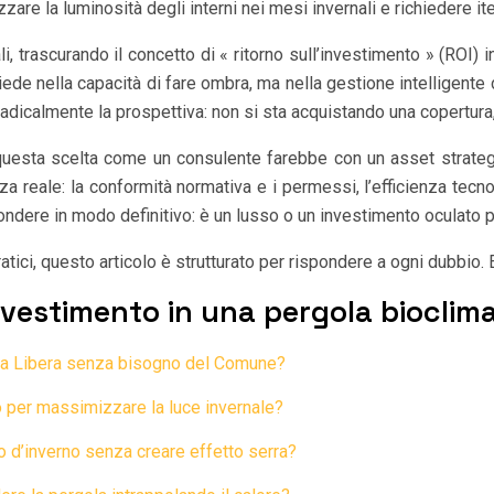
e la luminosità degli interni nei mesi invernali e richiedere ite
 trascurando il concetto di « ritorno sull’investimento » (ROI) in 
iede nella capacità di fare ombra, ma nella gestione intelligente
radicalmente la prospettiva: non si sta acquistando una copertura
 questa scelta come un consulente farebbe con un asset strategi
a reale: la conformità normativa e i permessi, l’efficienza tecnol
ndere in modo definitivo: è un lusso o un investimento oculato p
ratici, questo articolo è strutturato per rispondere a ogni dubbio.
nvestimento in una pergola bioclim
izia Libera senza bisogno del Comune?
o per massimizzare la luce invernale?
o d’inverno senza creare effetto serra?