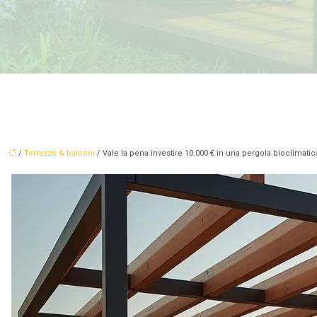
/
Terrazze & balconi
/ Vale la pena investire 10.000 € in una pergola bioclimatica