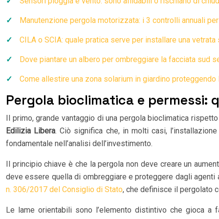
Sensori pioggia e vento: sono affidabili o rischiano di chiu
Manutenzione pergola motorizzata: i 3 controlli annuali per
CILA o SCIA: quale pratica serve per installare una vetrat
Dove piantare un albero per ombreggiare la facciata sud 
Come allestire una zona solarium in giardino proteggendo la
Pergola bioclimatica e permessi: 
Il primo, grande vantaggio di una pergola bioclimatica rispett
Edilizia Libera
. Ciò significa che, in molti casi, l’installazi
fondamentale nell’analisi dell’investimento.
Il principio chiave è che la pergola non deve creare un aument
deve essere quella di ombreggiare e proteggere dagli agenti at
n. 306/2017 del Consiglio di Stato
, che definisce il pergolato 
Le lame orientabili sono l’elemento distintivo che gioca a f