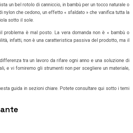
ta un bel rotolo di canniccio, in bambù per un tocco naturale o
di nylon che cedono, un effetto « sfaldato » che vanifica tutta la
ola sotto il sole.
che il problema è mal posto. La vera domanda non è « bambù o
tà, infatti, non è una caratteristica passiva del prodotto, ma il
a differenza tra un lavoro da rifare ogni anno e una soluzione di
ali, e vi forniremo gli strumenti non per scegliere un materiale,
uesta guida in sezioni chiare. Potete consultare qui sotto i temi
gante