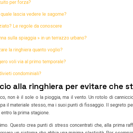
tuito per forza?
e quale lascia vedere le sagome?
nziato? Le regole da conoscere
na sulla spiaggia » in un terrazzo urbano?
are la ringhiera quanto voglio?
gero voli via al primo temporale?
 divieti condominiali?
cio alla ringhiera per evitare che s
co, non è il sole o la pioggia, ma il vento. Un rotolo di cannicci
il materiale stesso, ma i suoi punti di fissaggio. Il segreto per
 entro la prima stagione.
mo. Questo crea punti di stress concentrati che, alla prima raff
i e creare un sistema che abbia una minima elasticità. Per esempi