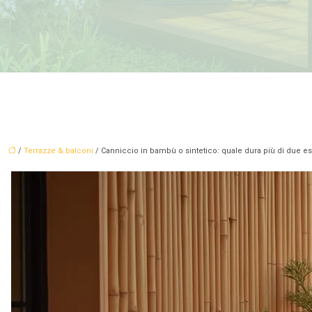
/
Terrazze & balconi
/ Canniccio in bambù o sintetico: quale dura più di due est