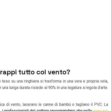
trappi tutto col vento?
o teso su una ringhiera si trasforma in una vera e propria vela,
 una lunga durata risiede al 90% in una legatura a regola d’arte.
ica di vento, lacerano le canne di bambù o tagliano il PVC. La
o,
i professionisti del settore raccomandano che nelle
zone più