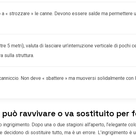
no a « strozzare » le canne. Devono essere salde ma permettere 
re 5 metri), valuta di lasciare un’interruzione verticale di pochi c
 sulla struttura.
l canniccio. Non deve « sbattere » ma muoversi solidalmente con la
 può ravvivare o va sostituito per 
uo ingrigimento. Dopo una o due stagioni all’aperto, l’elegante col
cidono di sostituire tutto, ma è un errore. L’ingrigimento è un