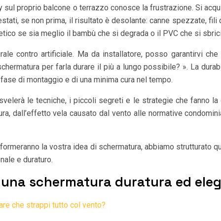
sul proprio balcone o terrazzo conosce la frustrazione. Si acquis
ati, se non prima, il risultato è desolante: canne spezzate, fili 
letico se sia meglio il bambù che si degrada o il PVC che si sbrici
le contro artificiale. Ma da installatore, posso garantirvi 
rmatura per farla durare il più a lungo possibile? ». La durabili
i in fase di montaggio e di una minima cura nel tempo.
svelerà le tecniche, i piccoli segreti e le strategie che fanno l
ura, dall’effetto vela causato dal vento alle normative condomini
asformeranno la vostra idea di schermatura, abbiamo strutturato q
nale e duraturo.
r una schermatura duratura ed ele
tare che strappi tutto col vento?