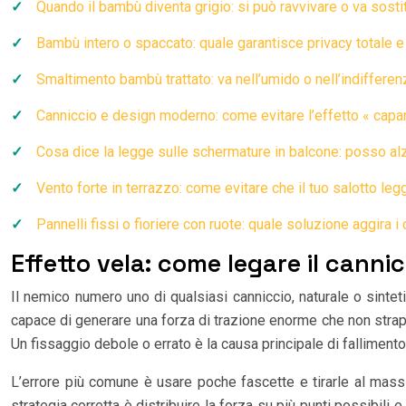
Quando il bambù diventa grigio: si può ravvivare o va sosti
Bambù intero o spaccato: quale garantisce privacy totale 
Smaltimento bambù trattato: va nell’umido o nell’indiffere
Canniccio e design moderno: come evitare l’effetto « capan
Cosa dice la legge sulle schermature in balcone: posso alz
Vento forte in terrazzo: come evitare che il tuo salotto leg
Pannelli fissi o fioriere con ruote: quale soluzione aggira i
Effetto vela: come legare il cannic
Il nemico numero uno di qualsiasi canniccio, naturale o sinteti
capace di generare una forza di trazione enorme che non strappa 
Un fissaggio debole o errato è la causa principale di fallimento
L’errore più comune è usare poche fascette e tirarle al massi
strategia corretta è distribuire la forza su più punti possibil