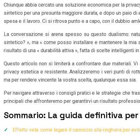
Chiunque abbia cercato una soluzione economica per la privacy 
sintetico per una presunta maggiore durata, e dopo un paio di est
spesa e il lavoro. Ci si ritrova punto e a capo, con il dubbio am
La conversazione si arena spesso su questo dualismo: natura
sintetico? », ma « come posso installare e mantenere la mia sche
risultato di una « durabilità attiva », fatta di scelte intelligent
Questo articolo non si limiterà a confrontare due materiali. Vi 
privacy estetica e resistente. Analizzeremo i veri punti di rott
ma per rendere vincente la vostra scelta, qualunque essa sia.
Per navigare attraverso i consigli pratici e le strategie che tr
principali che affronteremo per garantirvi un risultato professio
Sommario: La guida definitiva pe
Effetto vela: come legare il canniccio alla ringhiera per evi