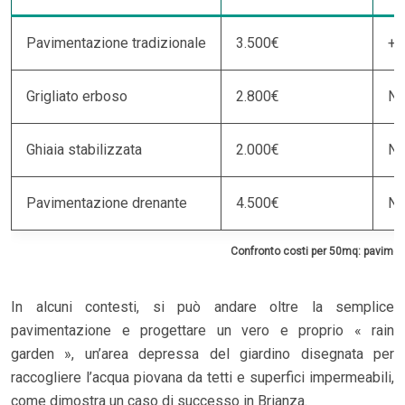
Pavimentazione tradizionale
3.500€
+5
Grigliato erboso
2.800€
No
Ghiaia stabilizzata
2.000€
No
Pavimentazione drenante
4.500€
No
Confronto costi per 50mq: paviment
In alcuni contesti, si può andare oltre la semplice
pavimentazione e progettare un vero e proprio « rain
garden », un’area depressa del giardino disegnata per
raccogliere l’acqua piovana da tetti e superfici impermeabili,
come dimostra un caso di successo in Brianza.