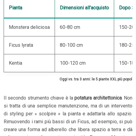
Pianta
Dimensioni all’acquisto
Dopo 3 
Monstera deliciosa
60-80 cm
150-20
Ficus lyrata
80-100 cm
180-25
Kentia
100-120 cm
150-18
Oggi vs. tra 3 anni: le 5 piante XXL più popolari 
Il secondo strumento chiave è la
potatura architettonica
. Non
si tratta di una semplice manutenzione, ma di un intervento
di styling per « scolpire » la pianta e adattarla allo spazio.
Rimuovendo i rami più bassi di un Ficus, ad esempio, si può
creare una forma ad alberello che libera spazio a terra e dà